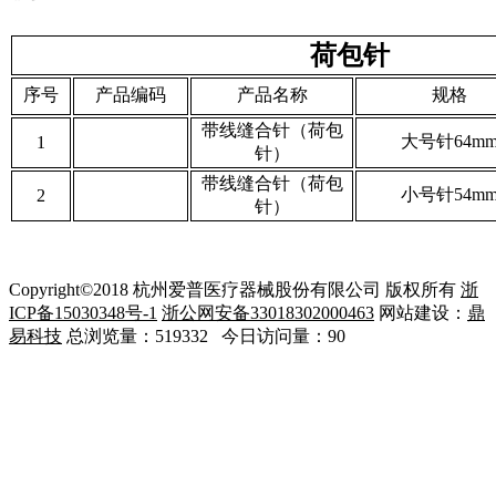
荷包针
序号
产品编码
产品名称
规格
带线缝合针（荷包
大号针64m
1
针）
带线缝合针（荷包
小号针54m
2
针）
Copyright©2018 杭州爱普医疗器械股份有限公司 版权所有
浙
ICP备15030348号-1
浙公网安备33018302000463
网站建设：
鼎
易科技
总浏览量：519332 今日访问量：90